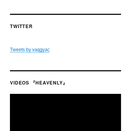
TWITTER
Tweets by vaqgyac
VIDEOS 『HEAVENLY』
動
画
プ
レ
ー