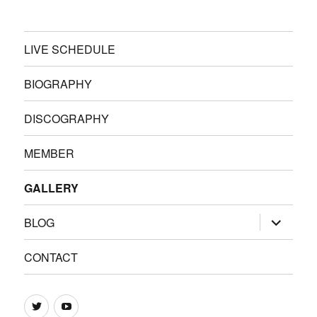
LIVE SCHEDULE
BIOGRAPHY
DISCOGRAPHY
MEMBER
GALLERY
サ
BLOG
ブ
メ
ニ
CONTACT
ュ
ー
を
展
Twitter
Youtube
開